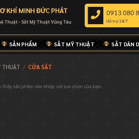
Ơ KHÍ MINH ĐỨC PHÁT
0913 080 
Hỗ trợ 24/7
hệ Thuật - Sắt Mỹ Thuật Vũng Tàu
SẢN PHẨM
SẮT MỸ THUẬT
SẮT DÂN 
Ỹ THUẬT
/
CỬA SẮT
 thấy sản phẩm nào khớp với lựa chọn của bạn.