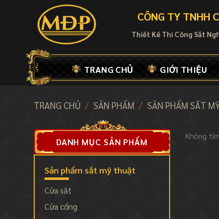
Skip
CÔNG TY TNHH C
to
content
Thiết Kế Thi Công Sắt Ng
TRANG CHỦ
GIỚI THIỆU
TRANG CHỦ
/
SẢN PHẨM
/
SẢN PHẨM SẮT M
Không tìm
DANH MỤC SẢN PHẨM
Sản phẩm sắt mỹ thuật
Cửa sắt
Cửa cổng