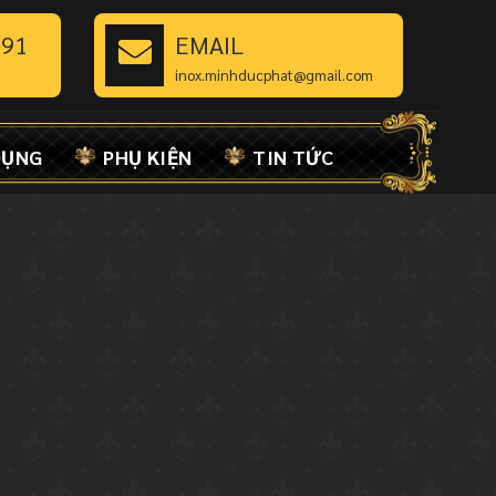
891
EMAIL
inox.minhducphat@gmail.com
DỤNG
PHỤ KIỆN
TIN TỨC