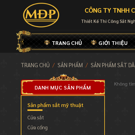
Skip
CÔNG TY TNHH C
to
content
Thiết Kế Thi Công Sắt Ng
TRANG CHỦ
GIỚI THIỆU
TRANG CHỦ
/
SẢN PHẨM
/
SẢN PHẨM SẮT D
Không tìm
DANH MỤC SẢN PHẨM
Sản phẩm sắt mỹ thuật
Cửa sắt
Cửa cổng