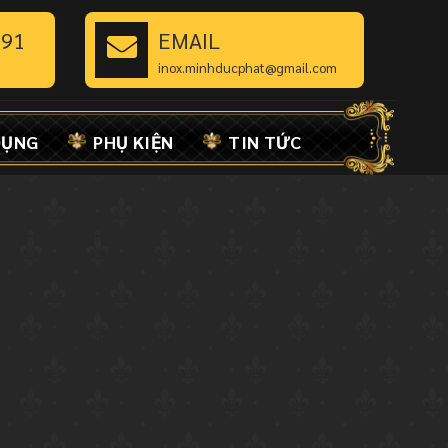
891
EMAIL
inox.minhducphat@gmail.com
DỤNG
PHỤ KIỆN
TIN TỨC