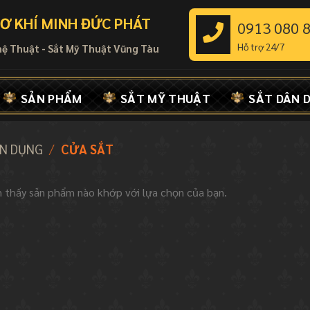
Ơ KHÍ MINH ĐỨC PHÁT
0913 080 
Hỗ trợ 24/7
hệ Thuật - Sắt Mỹ Thuật Vũng Tàu
SẢN PHẨM
SẮT MỸ THUẬT
SẮT DÂN 
ÂN DỤNG
/
CỬA SẮT
 thấy sản phẩm nào khớp với lựa chọn của bạn.