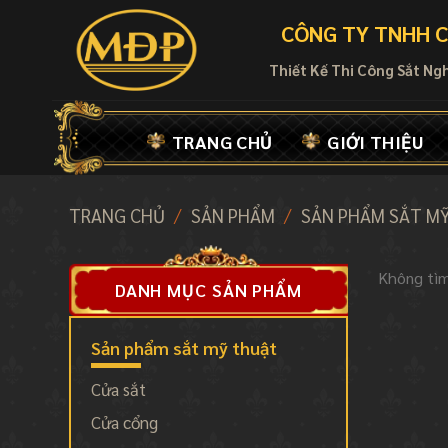
Skip
CÔNG TY TNHH C
to
content
Thiết Kế Thi Công Sắt Ng
TRANG CHỦ
GIỚI THIỆU
TRANG CHỦ
/
SẢN PHẨM
/
SẢN PHẨM SẮT M
Không tìm
DANH MỤC SẢN PHẨM
Sản phẩm sắt mỹ thuật
Cửa sắt
Cửa cổng