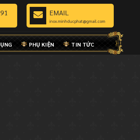
891
EMAIL
inox.minhducphat@gmail.com
DỤNG
PHỤ KIỆN
TIN TỨC