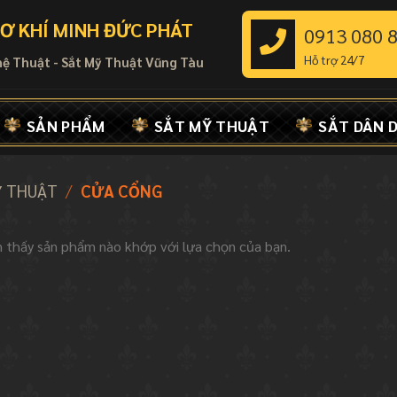
Ơ KHÍ MINH ĐỨC PHÁT
0913 080 
Hỗ trợ 24/7
hệ Thuật - Sắt Mỹ Thuật Vũng Tàu
SẢN PHẨM
SẮT MỸ THUẬT
SẮT DÂN 
Ỹ THUẬT
/
CỬA CỔNG
 thấy sản phẩm nào khớp với lựa chọn của bạn.