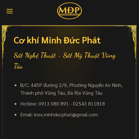
Skip
to
content
Cơ khí Minh Đức Phát
Sắt Nghệ Thuật - Sắt Mỹ Thuật Vũng
Tàu
Đ/C: 445P đường 2/9, Phường Nguyễn An Ninh,
Thành phố Vũng Tàu, Bà Rịa Vũng Tàu
Hotline: 0913 080 891 - 02543 811818
Email:
inox.minhducphat@gmail.com