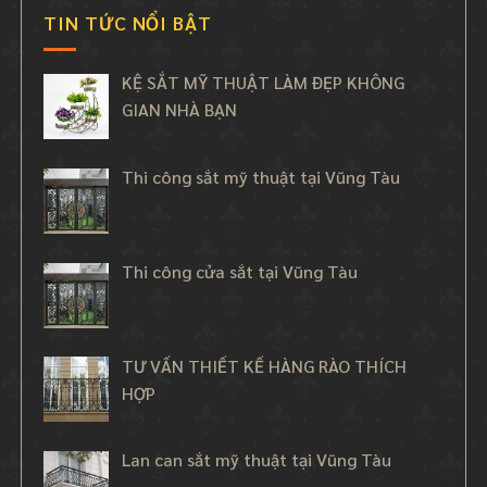
TIN TỨC NỔI BẬT
KỆ SẮT MỸ THUẬT LÀM ĐẸP KHÔNG
GIAN NHÀ BẠN
Thi công sắt mỹ thuật tại Vũng Tàu
Thi công cửa sắt tại Vũng Tàu
TƯ VẤN THIẾT KẾ HÀNG RÀO THÍCH
HỢP
Lan can sắt mỹ thuật tại Vũng Tàu