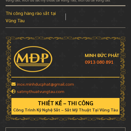
vung tau
,
Xich du sat my thuat tai Vung Tau
,
xich du tai vung tau
.
Thi công hàng rào sắt tại
Vũng Tàu
MINH ĐỨC PHÁT
0913 080 891
inox.minhducphat@gmail.com
satmythuatvungtau.com
THIẾT KẾ – THI CÔNG
Công Trình Kỹ Nghệ Sắt – Sắt Mỹ Thuật Tại Vũng Tàu